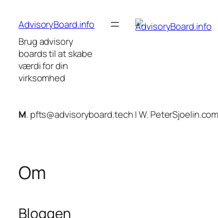
Spring
til
AdvisoryBoard.info
indhold
Brug advisory
boards til at skabe
værdi for din
virksomhed
M
. pfts@advisoryboard.tech | W. PeterSjoelin.com
Om
Bloggen